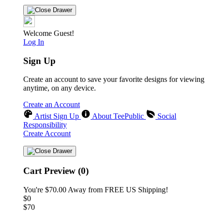
Welcome Guest!
Log In
Sign Up
Create an account to save your favorite designs for viewing
anytime, on any device.
Create an Account
Artist Sign Up
About TeePublic
Social
Responsibility
Create Account
Cart Preview (0)
You're
$70.00
Away from
FREE US Shipping!
$0
$70