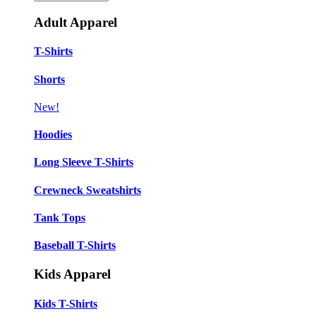
Adult Apparel
T-Shirts
Shorts
New!
Hoodies
Long Sleeve T-Shirts
Crewneck Sweatshirts
Tank Tops
Baseball T-Shirts
Kids Apparel
Kids T-Shirts