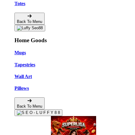
Totes
Back To Menu
Home Goods
Mugs
Tapestries
Wall Art
Pillows
Back To Menu