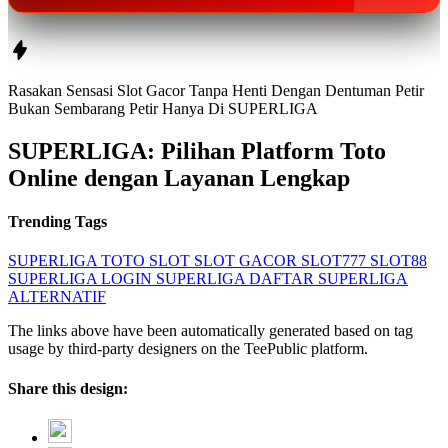
Rasakan Sensasi Slot Gacor Tanpa Henti Dengan Dentuman Petir
Bukan Sembarang Petir Hanya Di
SUPERLIGA
SUPERLIGA: Pilihan Platform Toto
Online dengan Layanan Lengkap
Trending Tags
SUPERLIGA
TOTO SLOT
SLOT GACOR
SLOT777
SLOT88
SUPERLIGA LOGIN
SUPERLIGA DAFTAR
SUPERLIGA
ALTERNATIF
The links above have been automatically generated based on tag
usage by third-party designers on the TeePublic platform.
Share this design: