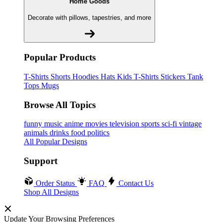
Home Goods
Decorate with pillows, tapestries, and more
Popular Products
T-Shirts
Shorts
Hoodies
Hats
Kids T-Shirts
Stickers
Tank
Tops
Mugs
Browse All Topics
funny
music
anime
movies
television
sports
sci-fi
vintage
animals
drinks
food
politics
All Popular Designs
Support
Order Status
FAQ
Contact Us
Shop All Designs
Update Your Browsing Preferences